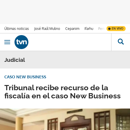
Últimas noticias
José Raúl Mulino
Cepanim
Ifarhu
Fenómeno de El Ni
EN VIVO
Ir al contenido
Obrir navegació
Judicial
CASO NEW BUSINESS
Tribunal recibe recurso de la
fiscalía en el caso New Business