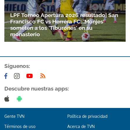
Gracias por suscribirte a nuestro boletín.
LPF Torneo Apertura 2026 resultado| San
Francisco FC vs Herrera FC: 'Monjes'
ACEPTAR
someten a los 'Tiburones' en su
monasterio
Síguenos:
Descubre nuestras apps:
Gente TVN
Política de privacidad
Términos de uso
Acerca de TVN