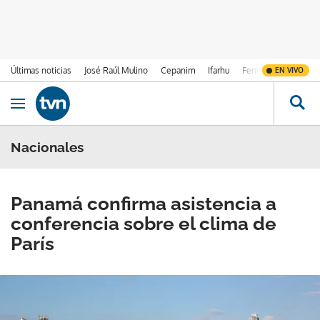
Últimas noticias
José Raúl Mulino
Cepanim
Ifarhu
Fenómeno de El Ni
EN VIVO
Ir al contenido
Obrir navegació
Nacionales
Panamá confirma asistencia a
conferencia sobre el clima de
París