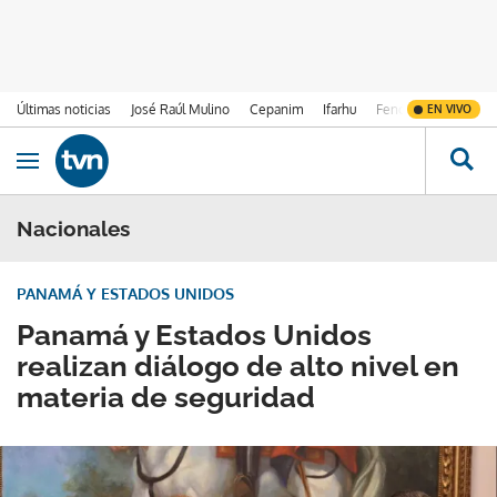
Últimas noticias
José Raúl Mulino
Cepanim
Ifarhu
Fenómeno de El Ni
EN VIVO
Ir al contenido
Obrir navegació
Nacionales
PANAMÁ Y ESTADOS UNIDOS
Panamá y Estados Unidos
realizan diálogo de alto nivel en
materia de seguridad