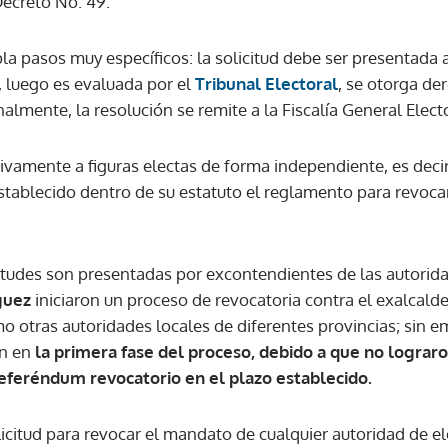
Decreto No. 49.
a pasos muy específicos: la solicitud debe ser presentada 
ACEPTAR
, luego es evaluada por el
Tribunal Electoral
, se otorga de
nalmente, la resolución se remite a la Fiscalía General Electo
ivamente a figuras electas de forma independiente, es decir,
establecido dentro de su estatuto el reglamento para revoca
icitudes son presentadas por excontendientes de las autorid
guez
iniciaron un proceso de revocatoria contra el exalcalde
mo otras autoridades locales de diferentes provincias; sin 
n en
la primera fase del proceso, debido a que no lograro
referéndum revocatorio en el plazo establecido.
icitud para revocar el mandato de cualquier autoridad de ele