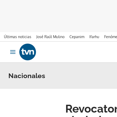
Últimas noticias
José Raúl Mulino
Cepanim
Ifarhu
Fenóme
Ir al contenido
Obrir navegació
Nacionales
Revocator