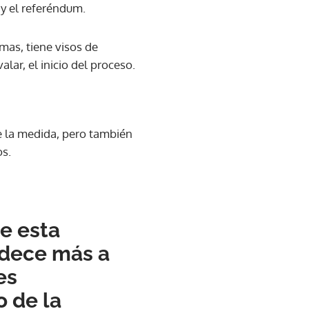
 y el referéndum.
mas, tiene visos de
lar, el inicio del proceso.
e la medida, pero también
os.
e esta
edece más a
es
o de la