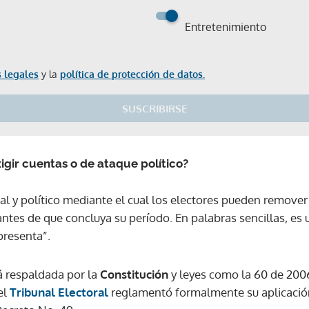
Entretenimiento
 legales
y la
política de protección de datos.
SUSCRIBIRSE
igir cuentas o de ataque político?
al y político mediante el cual los electores pueden remover
ntes de que concluya su período. En palabras sencillas, es
presenta”.
á respaldada por la
Constitución
y leyes como la 60 de 2006,
el
Tribunal Electoral
reglamentó formalmente su aplicación
Gracias por suscribirte a nuestro boletín.