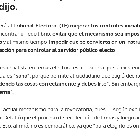
dijo.
erá al
Tribunal Electoral (TE)
mejorar los controles inicial
ncontrar un equilibrio:
evitar que el mecanismo sea imposi
s
y al mismo tiempo,
impedir que se convierta en un inst
acción para controlar al servidor público electo
.
specialista en temas electorales, considera que la existenc
ia es
“sana”
, porque permite al ciudadano que eligió decir
iendo las cosas correctamente y debes irte”.
Sin embargo
tema”.
el actual mecanismo para la revocatoria, pues —según exp
o. Detalló que el proceso de recolección de firmas y luego 
. Eso, afirmó, no es democrático, ya que “para elegirlo es u