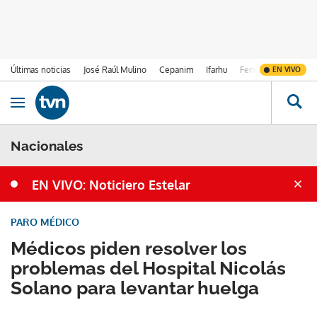
Últimas noticias
José Raúl Mulino
Cepanim
Ifarhu
Fenómeno de El Ni
EN VIVO
Ir al contenido
Obrir navegació
Nacionales
EN VIVO: Noticiero Estelar
PARO MÉDICO
Médicos piden resolver los
problemas del Hospital Nicolás
Solano para levantar huelga