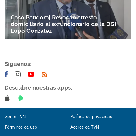
Caso Pandora| Revocan arresto
domiciliario al exfuncionario de la DGI
Lupo González
Síguenos:
Gracias por suscribirte a nuestro boletín.
Descubre nuestras apps:
ACEPTAR
Gente TVN
Política de privacidad
Términos de uso
Acerca de TVN