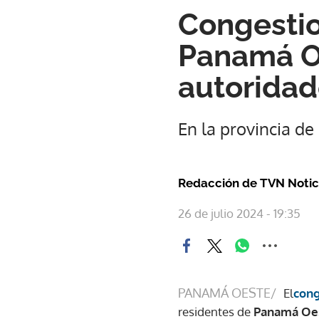
Congestio
Panamá Oe
autoridad
En la provincia d
Redacción de TVN Notic
26 de julio 2024 - 19:35
PANAMÁ OESTE/
El
cong
residentes de
Panamá Oe