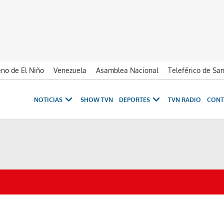
no de El Niño
Venezuela
Asamblea Nacional
Teleférico de Sa
NOTICIAS
SHOW TVN
DEPORTES
TVN RADIO
CONT
E