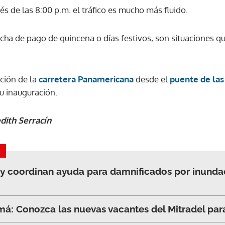
s de las 8:00 p.m. el tráfico es mucho más fluido.
echa de pago de quincena o días festivos, son situaciones qu
ción de la
carretera Panamerican
a
desde el
puente de las
su inauguración.
dith Serracín
 y coordinan ayuda para damnificados por inunda
á: Conozca las nuevas vacantes del Mitradel par
Gracias por suscribirte a nuestro boletín.