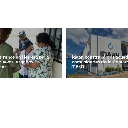
errenos en Herrera para
Idaan construirá dos acue
 nuevos juzgados
comunidades de la Comar
ios
Tjër Di