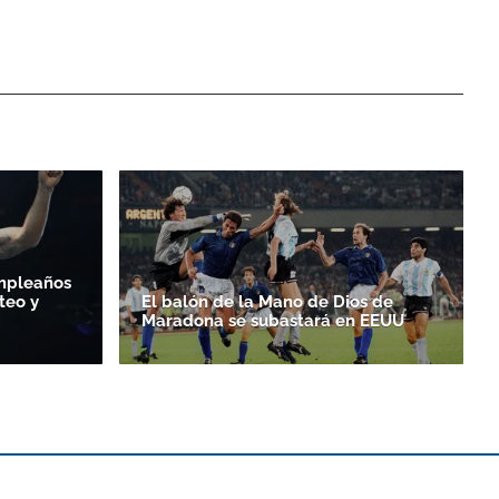
umpleaños
teo y
El balón de la Mano de Dios de
Maradona se subastará en EEUU