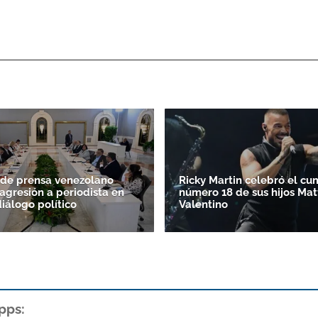
 de prensa venezolano
Ricky Martin celebró el c
agresión a periodista en
número 18 de sus hijos Mat
diálogo político
Valentino
pps: