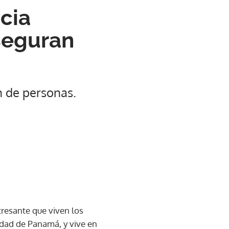
cia
seguran
n de personas.
tresante que viven los
udad de Panamá, y vive en