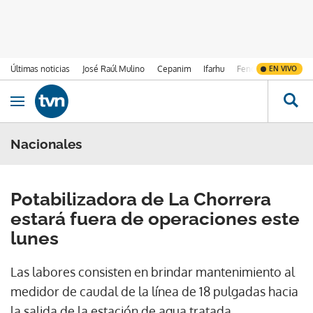
Últimas noticias
José Raúl Mulino
Cepanim
Ifarhu
Fenómeno de El Ni
EN VIVO
Ir al contenido
Obrir navegació
Nacionales
Potabilizadora de La Chorrera
estará fuera de operaciones este
lunes
Las labores consisten en brindar mantenimiento al
medidor de caudal de la línea de 18 pulgadas hacia
la salida de la estación de agua tratada.