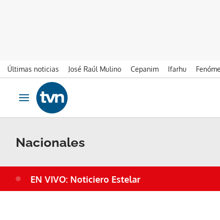
Últimas noticias
José Raúl Mulino
Cepanim
Ifarhu
Fenóme
Ir al contenido
Obrir navegació
Nacionales
EN VIVO: Noticiero Estelar