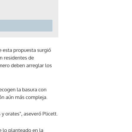
e esta propuesta surgió
n residentes de
mero deben arreglar los
recogen la basura con
ción aún más compleja.
y orates", aseveró Plicett.
e lo planteado en la