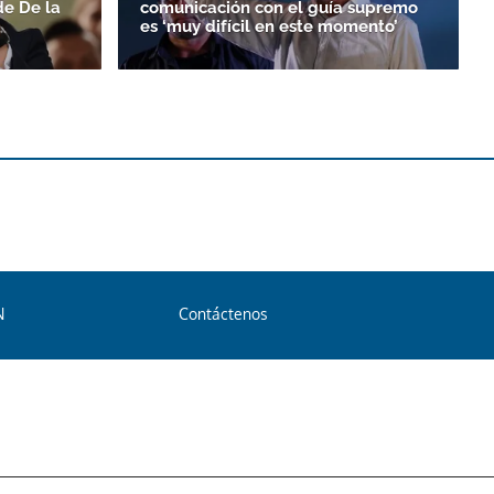
de De la
comunicación con el guía supremo
es ‘muy difícil en este momento’
N
Contáctenos