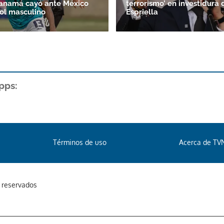
Panamá cayó ante México
terrorismo’ en investidura 
bol masculino
Espriella
pps:
Términos de uso
Acerca de TV
s reservados