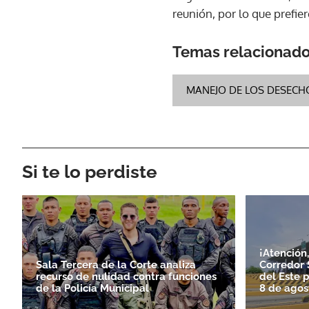
reunión, por lo que prefie
Temas relacionad
MANEJO DE LOS DESECH
Si te lo perdiste
¡Atención
Sala Tercera de la Corte analiza
Corredor S
recurso de nulidad contra funciones
del Este 
de la Policía Municipal
8 de agos