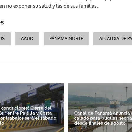
ren no exponer su salud y las de sus familias.
os
OS
AAUD
PANAMÁ NORTE
ALCALDÍA DE 
Gracias por suscribirte a nuestro boletín.
ACEPTAR
, conductores! Cierre del
ur entre Paitilla y Costa
Canal de Panamá anuncia a
por trabajos será el sábado
calado para buques neop
to
desde finales de agosto