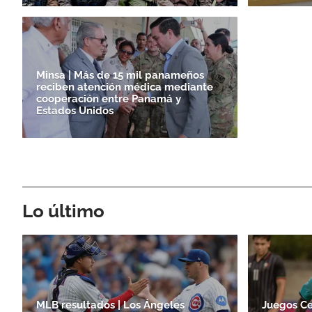
Minsa | Más de 15 mil panameños
reciben atención médica mediante
cooperación entre Panamá y
Estados Unidos
Lo último
MLB resultados | Los Ángeles
Juegos Ce