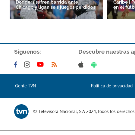
Dodgers sufren barrida ante
Caribe | 
Chicago y ligan seis juegos perdidos
en el fút
Síguenos:
Descubre nuestras a
Gente TVN
Política de privacidad
© Televisora Nacional, S.A 2024, todos los derecho