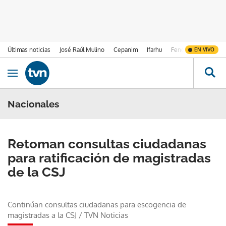
Últimas noticias
José Raúl Mulino
Cepanim
Ifarhu
Fenómeno de El Ni
EN VIVO
Ir al contenido
Obrir navegació
Nacionales
Retoman consultas ciudadanas
para ratificación de magistradas
de la CSJ
Continúan consultas ciudadanas para escogencia de
magistradas a la CSJ
/
TVN Noticias