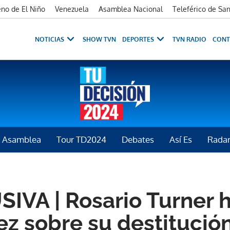
no de El Niño
Venezuela
Asamblea Nacional
Teleférico de Sa
NOTICIAS
SHOW TVN
DEPORTES
TVN RADIO
CONT
la Asamblea
Tour TD2024
Debates
Así Es
Rada
IVA | Rosario Turner 
ez sobre su destitución