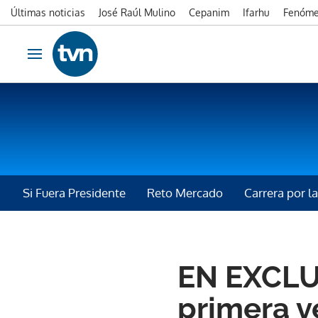
Últimas noticias
José Raúl Mulino
Cepanim
Ifarhu
Fenóme
Ir al contenido
Obrir navegació
Si Fuera Presidente
Reto Mercado
Carrera por 
ROSARIO TURNER
EN EXCLUS
primera v