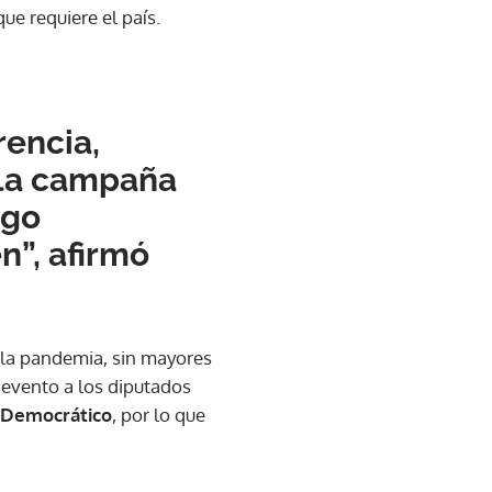
e requiere el país.
rencia,
 la campaña
zgo
”, afirmó
 la pandemia, sin mayores
 evento a los diputados
o Democrático
, por lo que