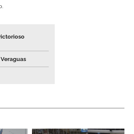
do.
ictorioso
e Veraguas