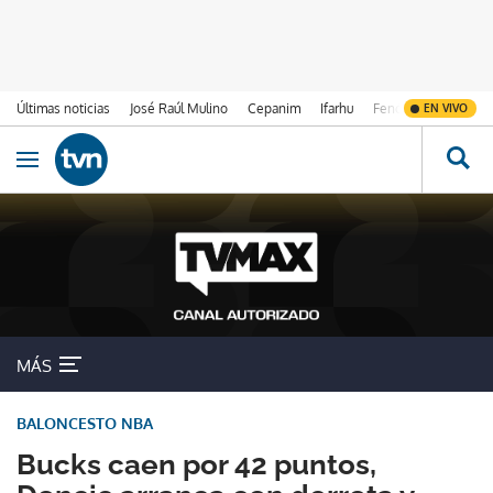
Últimas noticias
José Raúl Mulino
Cepanim
Ifarhu
Fenómeno de El Ni
EN VIVO
Ir al contenido
Obrir navegació
MÁS
BALONCESTO NBA
Bucks caen por 42 puntos,