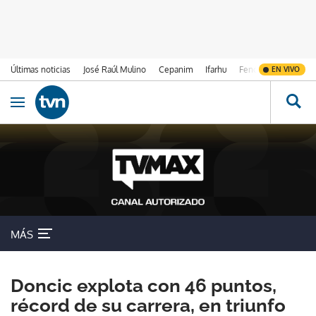
Últimas noticias
José Raúl Mulino
Cepanim
Ifarhu
Fenómeno de El Ni
EN VIVO
Ir al contenido
Obrir navegació
MÁS
Doncic explota con 46 puntos,
récord de su carrera, en triunfo