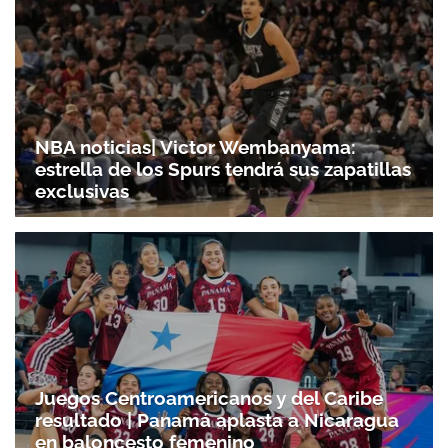
ACEPTAR
NBA noticias| Victor Wembanyama:
estrella de los Spurs tendrá sus zapatillas
exclusivas
Juegos Centroamericanos y del Caribe
resultado | Panamá aplasta a Nicaragua
en baloncesto femenino