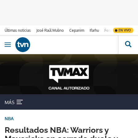
Últimas noticias
José Raúl Mulino
Cepanim
Ifarhu
Fenómeno de El Ni
EN VIVO
Ir al contenido
Obrir navegació
MÁS
NBA
Resultados NBA: Warriors y