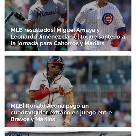
MLB resultados| Miguel Amaya y
Leonardo Jiménez dan el toque santeño a
la jornada para Cahorros y Marlins
MLB| Ronald Acuña pegó un
cuadrangular extraño en juego entre
Bravos y Marlins