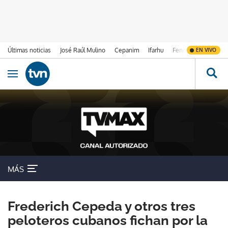
Últimas noticias
José Raúl Mulino
Cepanim
Ifarhu
Fenómeno de El Ni
EN VIVO
Ir al contenido
Obrir navegació
MÁS
Frederich Cepeda y otros tres
peloteros cubanos fichan por la