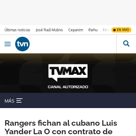
Últimas noticias
José Raúl Mulino
Cepanim
Ifarhu
Fenómeno de El Ni
EN VIVO
Ir al contenido
Obrir navegació
MÁS
Rangers fichan al cubano Luis
Yander La O con contrato de