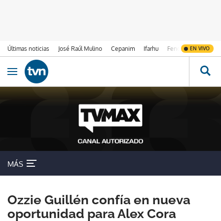
Últimas noticias
José Raúl Mulino
Cepanim
Ifarhu
Fenómeno de El Ni
EN VIVO
Ir al contenido
Obrir navegació
MÁS
Ozzie Guillén confía en nueva
oportunidad para Alex Cora