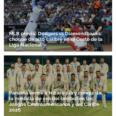
MLB previa| Dodgers vs Diamondbacks:
choque de alto calibre en el Oeste de la
Liga Nacional
Panamá vence a Nicaragua y conquista
la medalla de oro del béisbol en los
Juegos Centroamericanos y del Caribe
2026