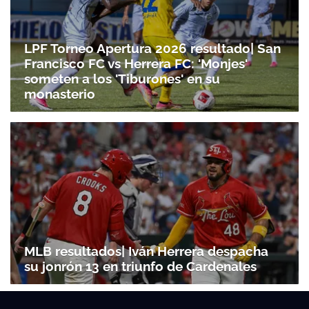
LPF Torneo Apertura 2026 resultado| San
Francisco FC vs Herrera FC: 'Monjes'
someten a los 'Tiburones' en su
monasterio
MLB resultados| Iván Herrera despacha
su jonrón 13 en triunfo de Cardenales