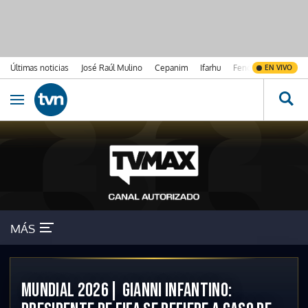
Últimas noticias
José Raúl Mulino
Cepanim
Ifarhu
Fenómeno de El Ni
EN VIVO
Ir al contenido
Obrir navegació
MÁS
MUNDIAL 2026| GIANNI INFANTINO: