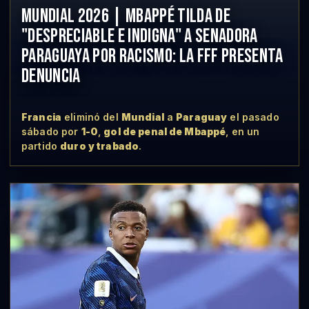
MUNDIAL 2026 | MBAPPÉ TILDA DE
"DESPRECIABLE E INDIGNA" A SENADORA
PARAGUAYA POR RACISMO: LA FFF PRESENTA
DENUNCIA
Francia
eliminó del
Mundial
a
Paraguay
el pasado
sábado por
1-0
,
gol de penal de Mbappé
, en un
partido
duro y trabado
.