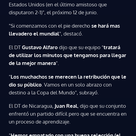
Estados Unidos (en el último amistoso que
disputaron 2-1)", el próximo 12 de junio.
"Si comenzamos con el pie derecho
se hará mas
llevadero el mundial
", destacó.
El DT
Gustavo Alfaro
dijo que su equipo "
tratará
de utilizar los minutos que tengamos para llegar
de la mejor manera
".
"
Los muchachos se merecen la retribución que le
Gracias por suscribirte a nuestro boletín.
dio su público
. Vamos en un solo abrazo con
destino a la Copa del Mundo", subrayó.
ACEPTAR
El DT de Nicaragua,
Juan Real
, dijo que su conjunto
enfrentó un partido difícil pero que se encuentra en
un proceso de aprendizaje.
"
Hemos empatado con una buena selección (el