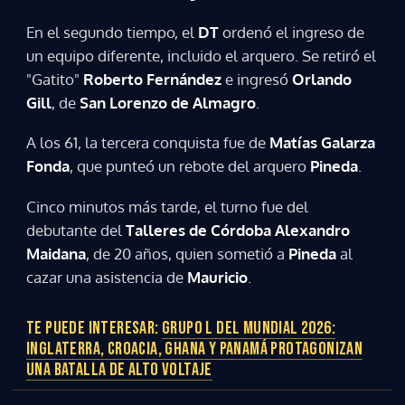
En el segundo tiempo, el
DT
ordenó el ingreso de
un equipo diferente, incluido el arquero. Se retiró el
"Gatito"
Roberto Fernández
e ingresó
Orlando
Gill
, de
San Lorenzo de Almagro
.
A los 61, la tercera conquista fue de
Matías Galarza
Fonda
, que punteó un rebote del arquero
Pineda
.
Cinco minutos más tarde, el turno fue del
debutante del
Talleres de Córdoba
Alexandro
Maidana
, de 20 años, quien sometió a
Pineda
al
cazar una asistencia de
Mauricio
.
TE PUEDE INTERESAR:
GRUPO L DEL MUNDIAL 2026:
INGLATERRA, CROACIA, GHANA Y PANAMÁ PROTAGONIZAN
UNA BATALLA DE ALTO VOLTAJE