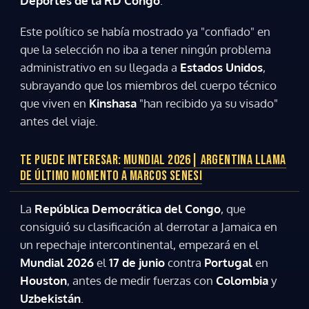
Deportes de la RD Congo
.
Este político se había mostrado ya "confiado" en
que la selección no iba a tener ningún problema
administrativo en su llegada a
Estados Unidos
,
subrayando que los miembros del cuerpo técnico
que viven en
Kinshasa
"han recibido ya su visado"
antes del viaje.
TE PUEDE INTERESAR:
MUNDIAL 2026| ARGENTINA LLAMA
DE ÚLTIMO MOMENTO A MARCOS SENESI
Gracias por suscribirte a nuestro boletín.
La
República Democrática del Congo
, que
consiguió su clasificación al derrotar a Jamaica en
un repechaje intercontinental, empezará en el
ACEPTAR
Mundial 2026
el
17 de junio
contra
Portugal
en
Houston
, antes de medir fuerzas con
Colombia
y
Uzbekistán
.