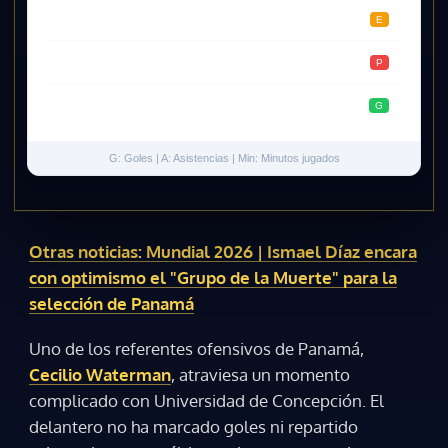
03.05
U. Católica
90'
0
0
E
26.04
Colo Colo
90'
0
0
P
13.04
Cobresal
90'
0
0
G
G: Goles | A: Asistencias | Min: Minutos jugados
Otras noticias: Mundial 2026 | Ismael Díaz encara
con optimismo el "Grupo de la Muerte" para la
selección de Panamá
Uno de los referentes ofensivos de Panamá,
Cecilio Waterman
, atraviesa un momento
complicado con Universidad de Concepción. El
delantero no ha marcado goles ni repartido