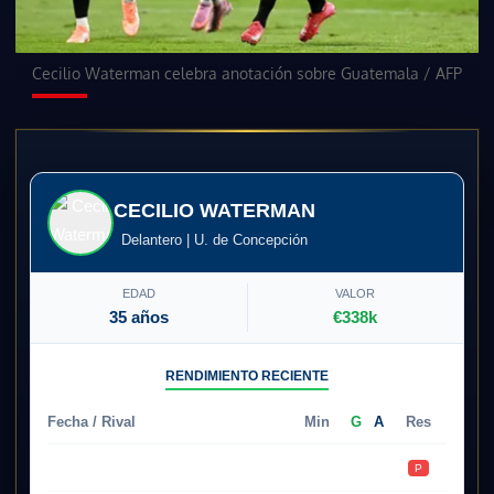
Cecilio Waterman celebra anotación sobre Guatemala
/
AFP
CECILIO WATERMAN
Delantero | U. de Concepción
EDAD
VALOR
35 años
€338k
RENDIMIENTO RECIENTE
Fecha / Rival
Min
G
A
Res
09.05
Cobresal
90'
0
0
P