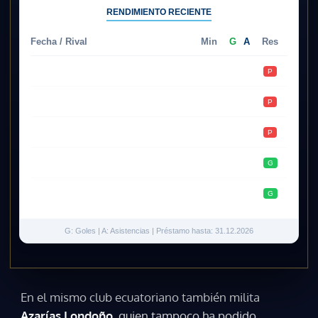
RENDIMIENTO RECIENTE
Fecha / Rival
Min
G
A
Res
09.05
Aucas
32'
0
0
P
01.05
Ind. del Valle
84'
0
0
P
27.04
Manta
79'
0
0
P
24.04
Macará
58'
0
0
G
18.04
Libertad
33'
0
0
G
G: Goles | A: Asistencias | Préstamo hasta: 31.12.2026
En el mismo club ecuatoriano también milita
Azarías Londoño
, quien tampoco ha podido