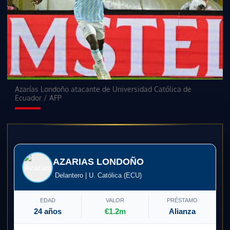
Azarías Londoño atacante de Universidad Católica de
Ecuador
/
AFP
AZARIAS LONDOÑO
Delantero | U. Católica (ECU)
EDAD
VALOR
PRÉSTAMO
24 años
€1.2m
Alianza