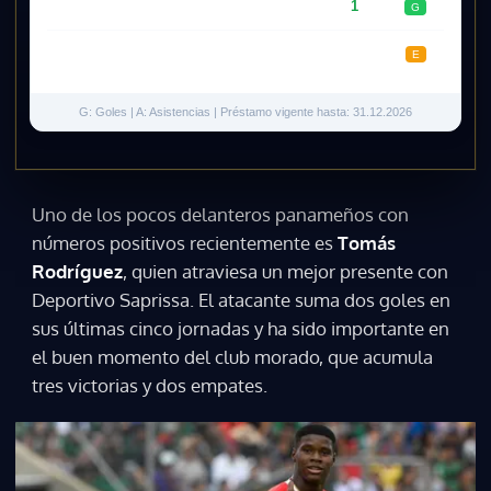
23.04
Guadalupe
75'
1
0
G
20.04
Alajuelense
71'
0
0
E
G: Goles | A: Asistencias | Préstamo vigente hasta: 31.12.2026
Uno de los pocos delanteros panameños con
números positivos recientemente es
Tomás
Rodríguez
, quien atraviesa un mejor presente con
Deportivo Saprissa. El atacante suma dos goles en
sus últimas cinco jornadas y ha sido importante en
el buen momento del club morado, que acumula
tres victorias y dos empates.