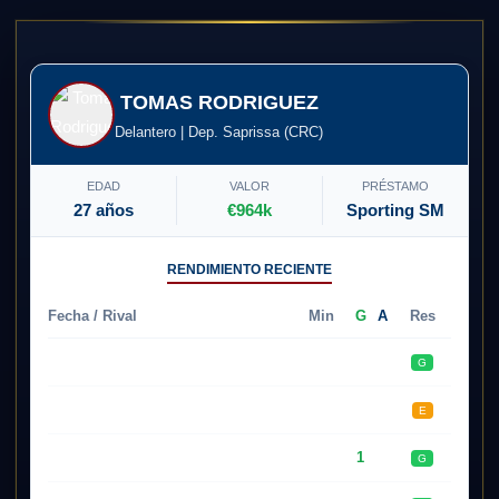
TOMAS RODRIGUEZ
Delantero | Dep. Saprissa (CRC)
EDAD
VALOR
PRÉSTAMO
27 años
€964k
Sporting SM
RENDIMIENTO RECIENTE
Fecha / Rival
Min
G
A
Res
11.05
Liberia
90'
0
0
G
04.05
Liberia
90'
0
0
E
27.04
Puntarenas
79'
1
0
G