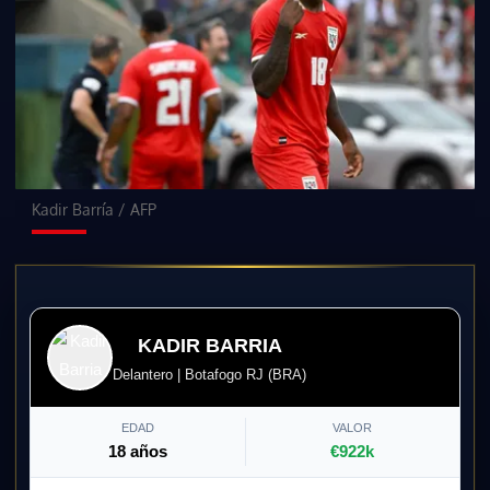
Kadir Barría
/
AFP
KADIR BARRIA
Delantero | Botafogo RJ (BRA)
EDAD
VALOR
18 años
€922k