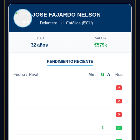
JOSE FAJARDO NELSON
Delantero | U. Católica (ECU)
EDAD
VALOR
32 años
€579k
RENDIMIENTO RECIENTE
Fecha / Rival
Min
G
A
Res
09.05
Aucas
74'
0
0
P
01.05
Ind. del Valle
90'
0
0
P
27.04
Manta
28'
0
0
P
24.04
Macará
77'
1
0
G