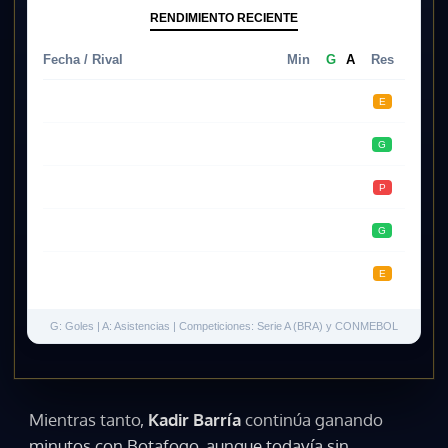
RENDIMIENTO RECIENTE
Fecha / Rival
Min
G
A
Res
10.05
Atl. MG
27'
0
0
E
07.05
Racing Club
61'
0
0
G
02.05
Remo
46'
0
0
P
29.04
Independiente
65'
0
0
G
25.04
Internacional
45'
0
0
E
G: Goles | A: Asistencias | Competiciones: Serie A (BRA) y CONMEBOL
Mientras tanto,
Kadir Barría
continúa ganando
minutos con Botafogo, aunque todavía sin