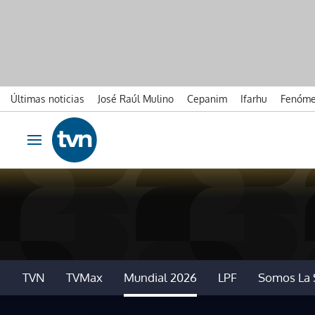
Últimas noticias
José Raúl Mulino
Cepanim
Ifarhu
Fenóme
Ir al contenido
Obrir navegació
TVN
TVMax
Mundial 2026
LPF
Somos La 