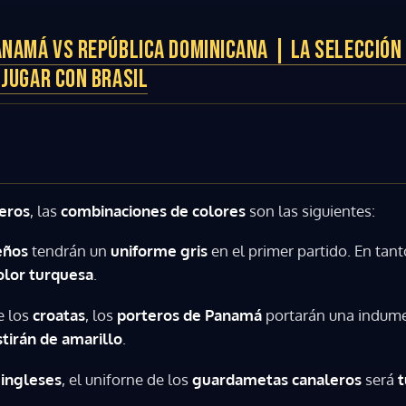
ANAMÁ VS REPÚBLICA DOMINICANA | LA SELECCIÓN
 JUGAR CON BRASIL
eros
, las
combinaciones de colores
son las siguientes:
eños
tendrán un
uniforme gris
en el primer partido. En ta
olor turquesa
.
e los
croatas
, los
porteros de Panamá
portarán una indume
tirán de amarillo
.
ingleses
, el uniforne de los
guardametas canaleros
será
t