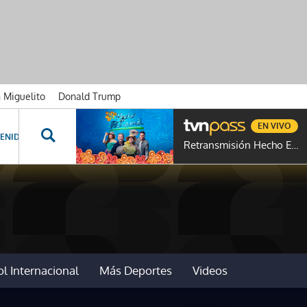
n Miguelito
Donald Trump
EN VIVO
ENIDOS ESPECIALES
NOVELAS
PROGRAMAS
GENTE TVN
PROG
Retransmisión Hecho En Panamá
l Internacional
Más Deportes
Videos