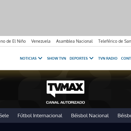
no de El Niño
Venezuela
Asamblea Nacional
Teleférico de Sa
NOTICIAS
SHOW TVN
DEPORTES
TVN RADIO
CONT
Sele
Fútbol Internacional
Béisbol Nacional
Béisbo