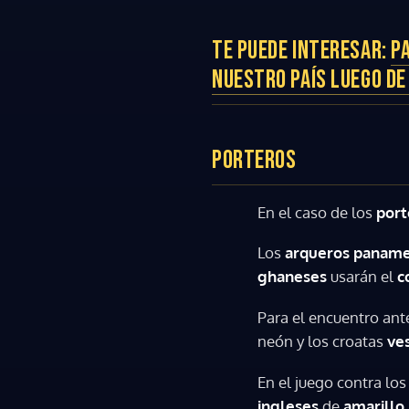
TE PUEDE INTERESAR:
P
NUESTRO PAÍS LUEGO DE
PORTEROS
En el caso de los
port
Los
arqueros panam
ghaneses
usarán el
c
Para el encuentro ant
neón y los croatas
ves
En el juego contra los
ingleses
de
amarillo
.