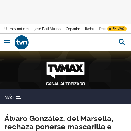
Últimas noticias
José Raúl Mulino
Cepanim
Ifarhu
Fenómeno de El Ni
EN VIVO
Ir al contenido
Obrir navegació
MÁS
Álvaro González, del Marsella,
rechaza ponerse mascarilla e