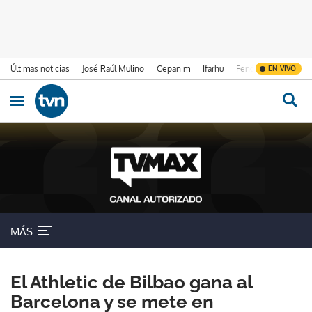
Últimas noticias
José Raúl Mulino
Cepanim
Ifarhu
Fenómeno de El Ni
EN VIVO
Ir al contenido
Obrir navegació
MÁS
El Athletic de Bilbao gana al
Barcelona y se mete en