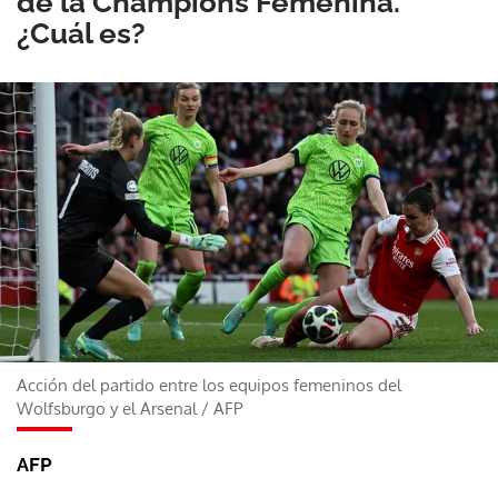
de la Champions Femenina.
¿Cuál es?
Acción del partido entre los equipos femeninos del
Wolfsburgo y el Arsenal
/
AFP
AFP