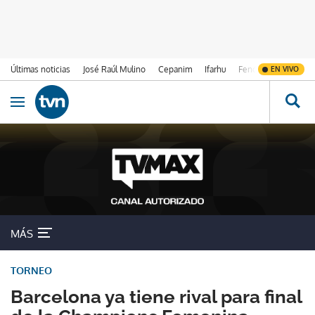
Últimas noticias
José Raúl Mulino
Cepanim
Ifarhu
Fenómeno de El Ni
EN VIVO
Ir al contenido
Obrir navegació
MÁS
TORNEO
Barcelona ya tiene rival para final