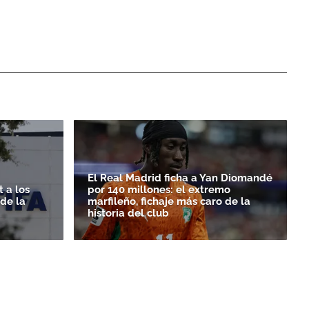
El Real Madrid ficha a Yan Diomandé
 a los
por 140 millones: el extremo
rde la
marfileño, fichaje más caro de la
historia del club