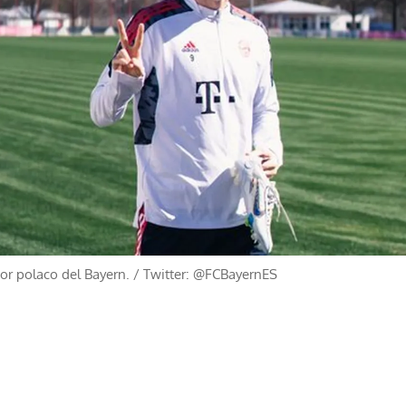
r polaco del Bayern.
/
Twitter: @FCBayernES