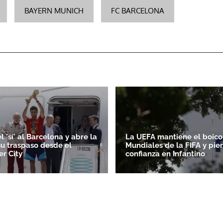
BAYERN MUNICH
FC BARCELONA
l 'sí' al Barcelona y abre la
La UEFA mantiene el boicot
su traspaso desde el
Mundiales de la FIFA y pie
r City
confianza en Infantino