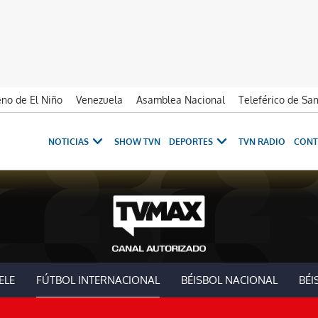
no de El Niño
Venezuela
Asamblea Nacional
Teleférico de Sa
NOTICIAS
SHOW TVN
DEPORTES
TVN RADIO
CONT
ELE
FÚTBOL INTERNACIONAL
BÉISBOL NACIONAL
BÉI