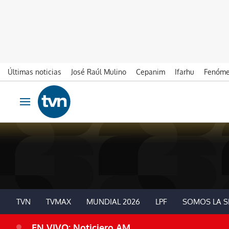
Últimas noticias
José Raúl Mulino
Cepanim
Ifarhu
Fenóme
Ir al contenido
Obrir navegació
TVN
TVMAX
MUNDIAL 2026
LPF
SOMOS LA S
EN VIVO: Noticiero AM