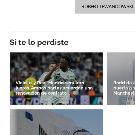
ROBERT LEWANDOWSKI
Si te lo perdiste
Vinicius y Real Madrid seguirán
Rodri da e
juntos. Ambas partes acuerdan una
puerta a 
renovación de contrato
Mancheste