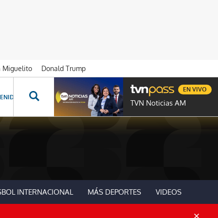
n Miguelito
Donald Trump
EN VIVO
ENIDOS ESPECIALES
NOVELAS
PROGRAMAS
GENTE TVN
PROG
TVN Noticias AM
SBOL INTERNACIONAL
MÁS DEPORTES
VIDEOS