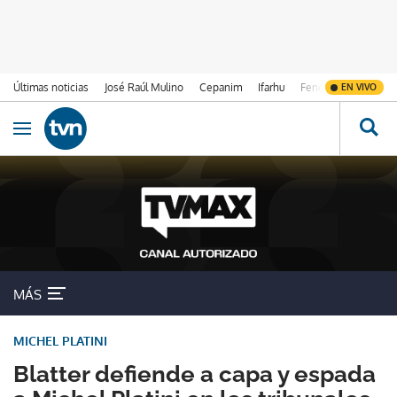
Últimas noticias
José Raúl Mulino
Cepanim
Ifarhu
Fenómeno de El Ni
EN VIVO
Ir al contenido
Obrir navegació
MÁS
MICHEL PLATINI
Blatter defiende a capa y espada