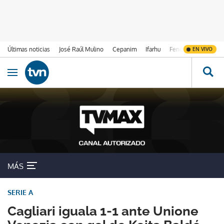
Últimas noticias
José Raúl Mulino
Cepanim
Ifarhu
Fenómeno de El Ni
EN VIVO
Ir al contenido
Obrir navegació
MÁS
SERIE A
Cagliari iguala 1-1 ante Unione