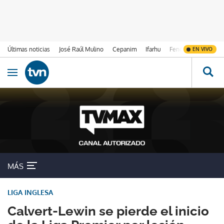
Últimas noticias
José Raúl Mulino
Cepanim
Ifarhu
Fenómeno de El Ni
EN VIVO
Ir al contenido
Obrir navegació
MÁS
LIGA INGLESA
Calvert-Lewin se pierde el inicio