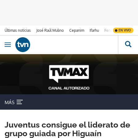
Últimas noticias
José Raúl Mulino
Cepanim
Ifarhu
Fenómeno de El Ni
EN VIVO
Ir al contenido
Obrir navegació
MÁS
Juventus consigue el liderato de
grupo guiada por Higuaín