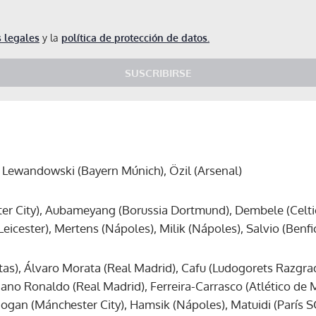
 legales
y la
política de protección de datos.
SUSCRIBIRSE
), Lewandowski (Bayern Múnich), Özil (Arsenal)
ter City), Aubameyang (Borussia Dortmund), Dembele (Celt
eicester), Mertens (Nápoles), Milik (Nápoles), Salvio (Benfi
as), Álvaro Morata (Real Madrid), Cafu (Ludogorets Razgrad)
tiano Ronaldo (Real Madrid), Ferreira-Carrasco (Atlético de
dogan (Mánchester City), Hamsik (Nápoles), Matuidi (París S
Gracias por suscribirte a nuestro boletín.