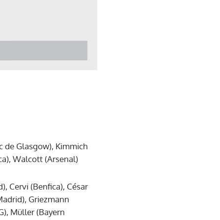
ic de Glasgow), Kimmich
ca), Walcott (Arsenal)
, Cervi (Benfica), César
 Madrid), Griezmann
G), Müller (Bayern