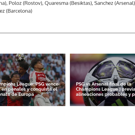
), Poloz (Rostov), Quaresma (Besiktas), Sanchez (Arsenal),
z (Barcelona)
ACEPTAR
mpions League: PSG vence
PSG vs Arsenal final de la
l en penales y conquista el
Champions League | previa
nato de Europa
alineaciones probables y p