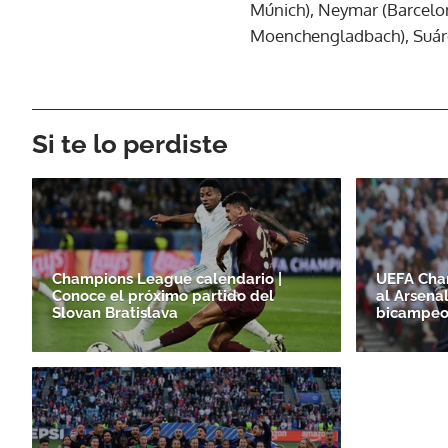
Múnich), Neymar (Barcelona
Moenchengladbach), Suáre
Si te lo perdiste
Champions League calendario |
UEFA Cha
Conoce el próximo partido del
al Arsena
Slovan Bratislava
bicampeo