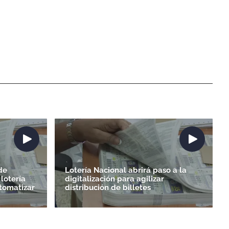
de
Lotería Nacional abrirá paso a la
 lotería
digitalización para agilizar
utomatizar
distribución de billetes