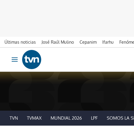
Últimas noticias
José Raúl Mulino
Cepanim
Ifarhu
Fenóme
Ir al contenido
Obrir navegació
TVN
TVMAX
MUNDIAL 2026
LPF
SOMOS LA S