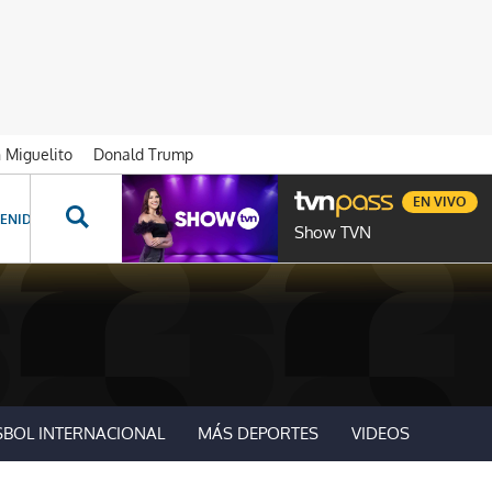
n Miguelito
Donald Trump
EN VIVO
ENIDOS ESPECIALES
NOVELAS
PROGRAMAS
GENTE TVN
PROG
Show TVN
SBOL INTERNACIONAL
MÁS DEPORTES
VIDEOS