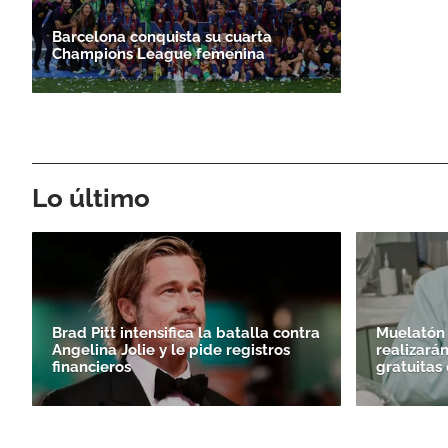
Barcelona conquista su cuarta
Champions League femenina
Lo último
Brad Pitt intensifica la batalla contra
Muelatón 
Angelina Jolie y le pide registros
realizará
financieros
gratuitas