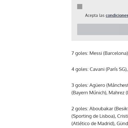
Acepta las
condiciones
7 goles: Messi (Barcelona)
4 goles: Cavani (París SG
3 goles: Agüero (Mánches
(Bayern Múnich), Mahrez (L
2 goles: Aboubakar (Besikt
(Sporting de Lisboa), Cris
(Atlético de Madrid), Gün