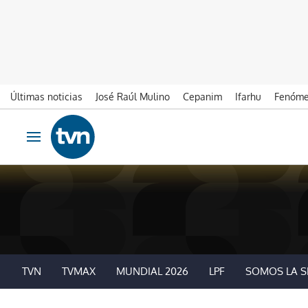
Últimas noticias
José Raúl Mulino
Cepanim
Ifarhu
Fenóme
Ir al contenido
Obrir navegació
TVN
TVMAX
MUNDIAL 2026
LPF
SOMOS LA S