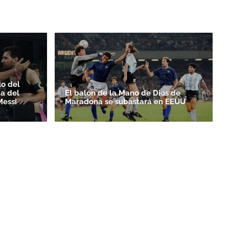
do del
da del
El balón de la Mano de Dios de
Messi
Maradona se subastará en EEUU