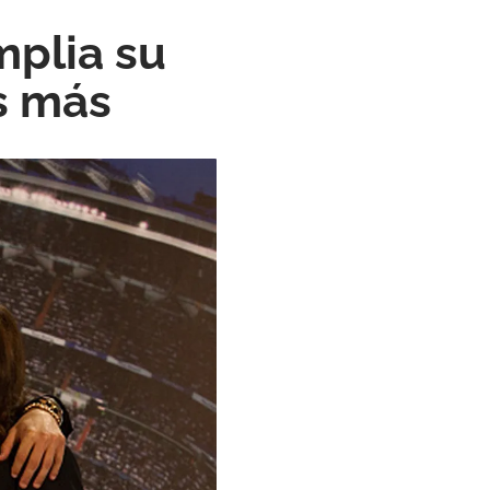
mplia su
os más