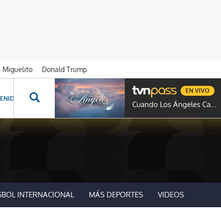
n Miguelito
Donald Trump
EN VIVO
ENIDOS ESPECIALES
NOVELAS
PROGRAMAS
GENTE TVN
PROG
Cuando Los Ángeles Caen
SBOL INTERNACIONAL
MÁS DEPORTES
VIDEOS