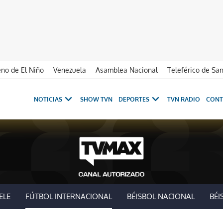
no de El Niño
Venezuela
Asamblea Nacional
Teleférico de Sa
NOTICIAS
SHOW TVN
DEPORTES
TVN RADIO
CONT
ELE
FÚTBOL INTERNACIONAL
BÉISBOL NACIONAL
BÉI