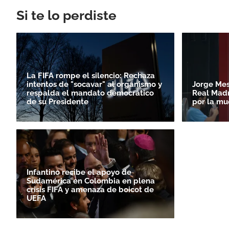
Si te lo perdiste
La FIFA rompe el silencio: Rechaza
intentos de "socavar" al organismo y
Jorge Mess
respalda el mandato democrático
Real Madr
de su Presidente
por la mu
Infantino recibe el apoyo de
Sudamérica en Colombia en plena
crisis FIFA y amenaza de boicot de
UEFA