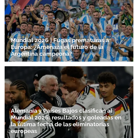
Mundial 2026 | Fugas prematuras a
Europa: ¿Amenaza el futuro de la
Argentina campeona?
Alemania y Países Bajos clasifican al
Mundial 2026: resultados y goleadas en
la última fecha de las eliminatorias
europeas