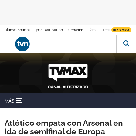
Últimas noticias
José Raúl Mulino
Cepanim
Ifarhu
Fenómeno de El Ni
EN VIVO
Ir al contenido
Obrir navegació
MÁS
Atlético empata con Arsenal en
ida de semifinal de Europa