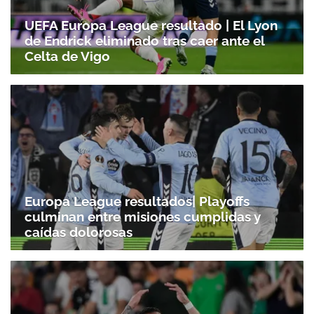
UEFA Europa League resultado | El Lyon
de Endrick eliminado tras caer ante el
Celta de Vigo
Europa League resultados| Playoffs
culminan entre misiones cumplidas y
caídas dolorosas