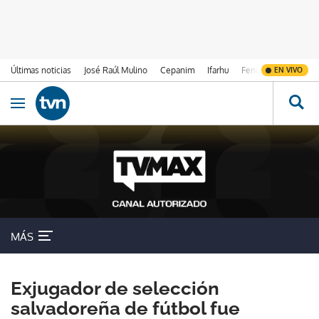
Últimas noticias
José Raúl Mulino
Cepanim
Ifarhu
Fenómeno de El Ni
EN VIVO
Ir al contenido
Obrir navegació
MÁS
Exjugador de selección
salvadoreña de fútbol fue