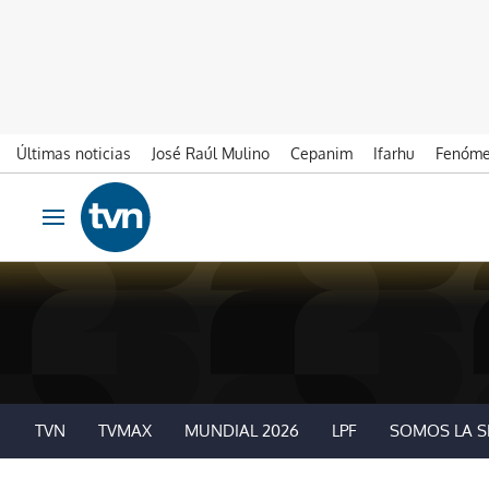
Últimas noticias
José Raúl Mulino
Cepanim
Ifarhu
Fenóme
Ir al contenido
Obrir navegació
TVN
TVMAX
MUNDIAL 2026
LPF
SOMOS LA S