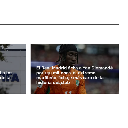
El Real Madrid ficha a Yan Diomandé
 a los
por 140 millones: el extremo
rde la
marfileño, fichaje más caro de la
historia del club