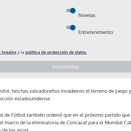
Novelas
Entretenimiento
 legales
y la
política de protección de datos.
SUSCRIBIRSE
esfut, hinchas salvadoreños invadieron el terreno de juego 
lección estadounidense.
al de Fútbol también ordenó que en el próximo partido que 
l marco de la eliminatoria de Concacaf para el Mundial Cata
Gracias por suscribirte a nuestro boletín.
 de los arcos.