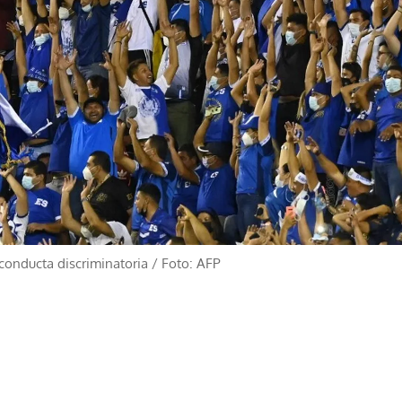
 conducta discriminatoria
/
Foto: AFP