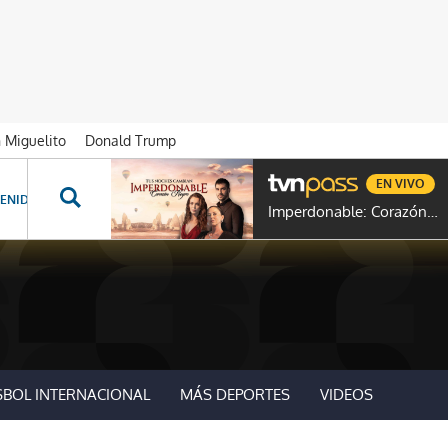
n Miguelito
Donald Trump
EN VIVO
ENIDOS ESPECIALES
NOVELAS
PROGRAMAS
GENTE TVN
PROG
Imperdonable: Corazón Negro
SBOL INTERNACIONAL
MÁS DEPORTES
VIDEOS