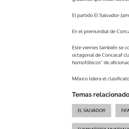
El partido El Salvador-Jam
En el premundial de Concac
Este viernes también se c
octagonal de Concacaf clas
homofóbicos" de aficionad
México lidera el clasific
Temas relacionad
EL SALVADOR
FIF