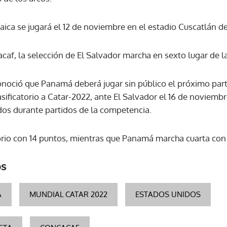
aica se jugará el 12 de noviembre en el estadio Cuscatlán d
ACEPTAR
af, la selección de El Salvador marcha en sexto lugar de la 
onoció que Panamá deberá jugar sin público el próximo parti
ificatorio a Catar-2022, ante El Salvador el 16 de noviemb
os durante partidos de la competencia.
atorio con 14 puntos, mientras que Panamá marcha cuarta co
os
A
MUNDIAL CATAR 2022
ESTADOS UNIDOS