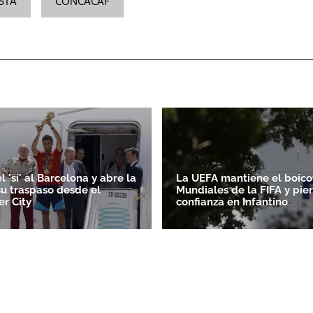
STA
CONCACAF
l 'sí' al Barcelona y abre la
La UEFA mantiene el boicot
su traspaso desde el
Mundiales de la FIFA y pie
r City
confianza en Infantino