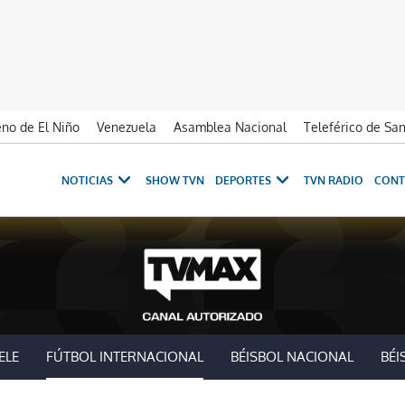
no de El Niño
Venezuela
Asamblea Nacional
Teleférico de Sa
NOTICIAS
SHOW TVN
DEPORTES
TVN RADIO
CONT
ELE
FÚTBOL INTERNACIONAL
BÉISBOL NACIONAL
BÉI