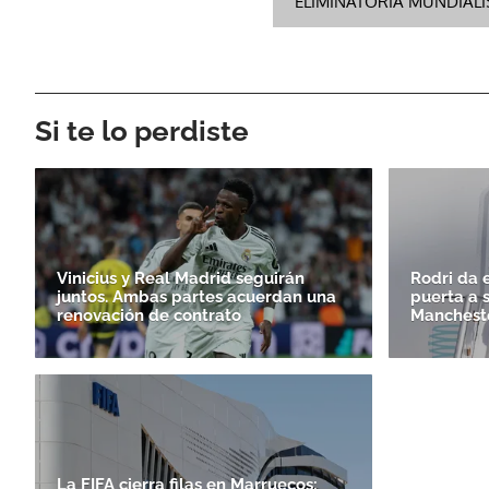
ELIMINATORIA MUNDIALI
Si te lo perdiste
Vinicius y Real Madrid seguirán
Rodri da e
juntos. Ambas partes acuerdan una
puerta a 
renovación de contrato
Mancheste
La FIFA cierra filas en Marruecos: