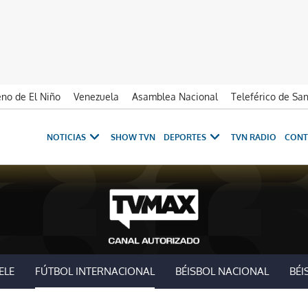
no de El Niño
Venezuela
Asamblea Nacional
Teleférico de Sa
NOTICIAS
SHOW TVN
DEPORTES
TVN RADIO
CONT
ELE
FÚTBOL INTERNACIONAL
BÉISBOL NACIONAL
BÉI