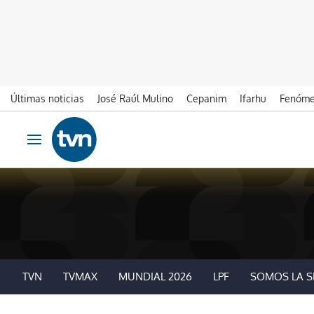
Últimas noticias
José Raúl Mulino
Cepanim
Ifarhu
Fenóme
Ir al contenido
Obrir navegació
TVN
TVMAX
MUNDIAL 2026
LPF
SOMOS LA S