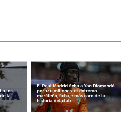
El Real Madrid ficha a Yan Diomandé
 a los
por 140 millones: el extremo
rde la
marfileño, fichaje más caro de la
historia del club