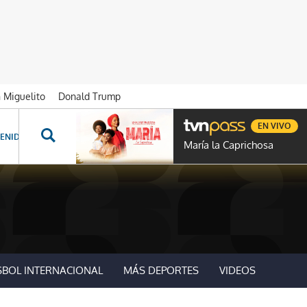
n Miguelito
Donald Trump
EN VIVO
ENIDOS ESPECIALES
NOVELAS
PROGRAMAS
GENTE TVN
PROG
María la Caprichosa
SBOL INTERNACIONAL
MÁS DEPORTES
VIDEOS