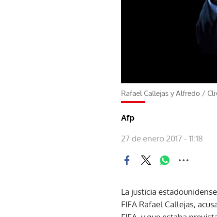
Rafael Callejas y Alfredo
/
Cl
Afp
27 de enero 2017 - 11:18
La justicia estadounidense
FIFA Rafael Callejas, acu
FIFA, y que estaba previst