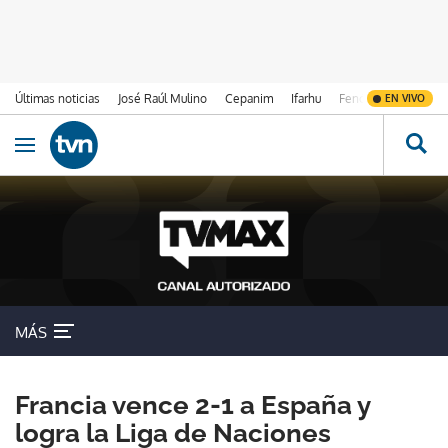
Últimas noticias
José Raúl Mulino
Cepanim
Ifarhu
Fenómeno de El Ni
EN VIVO
Ir al contenido
Obrir navegació
MÁS
Francia vence 2-1 a España y
logra la Liga de Naciones