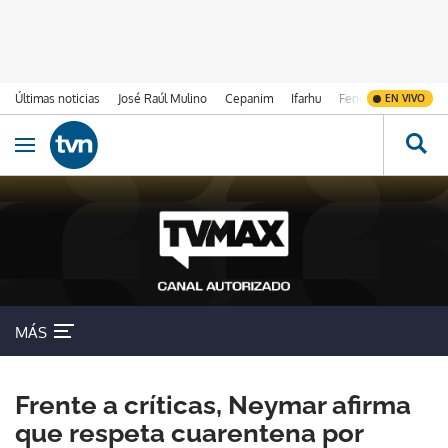
Últimas noticias
José Raúl Mulino
Cepanim
Ifarhu
Fenómeno de El Ni
EN VIVO
Ir al contenido
Obrir navegació
MÁS
Frente a críticas, Neymar afirma
que respeta cuarentena por