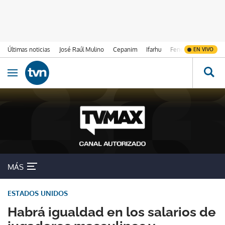
Últimas noticias
José Raúl Mulino
Cepanim
Ifarhu
Fenómeno de El Ni
EN VIVO
Ir al contenido
Obrir navegació
MÁS
ESTADOS UNIDOS
Habrá igualdad en los salarios de