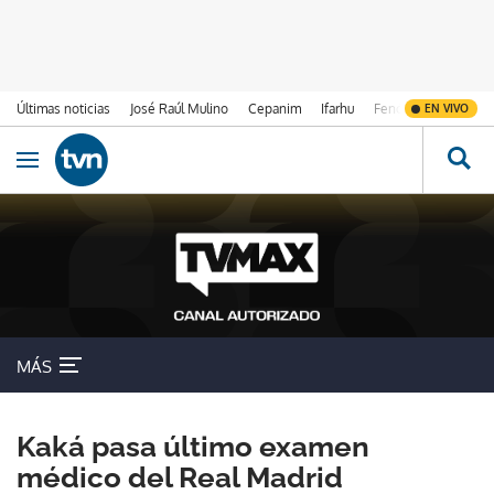
Últimas noticias
José Raúl Mulino
Cepanim
Ifarhu
Fenómeno de El Ni
EN VIVO
Ir al contenido
Obrir navegació
MÁS
Kaká pasa último examen
médico del Real Madrid