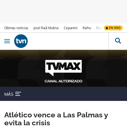
Últimas noticias
José Raúl Mulino
Cepanim
Ifarhu
Fenómeno de El Ni
EN VIVO
Ir al contenido
Obrir navegació
MÁS
Atlético vence a Las Palmas y
evita la crisis