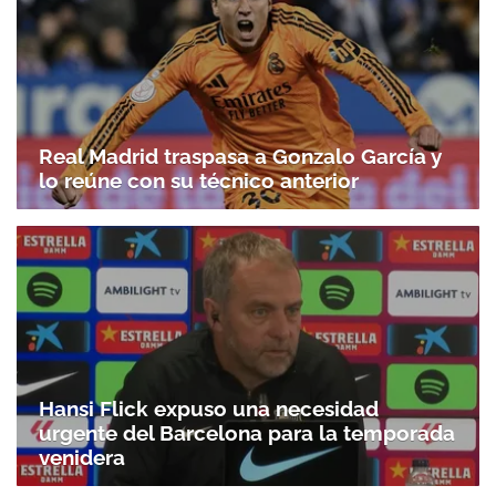
Real Madrid traspasa a Gonzalo García y
lo reúne con su técnico anterior
Hansi Flick expuso una necesidad
urgente del Barcelona para la temporada
venidera