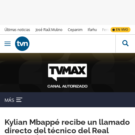
Últimas noticias
José Raúl Mulino
Cepanim
Ifarhu
Fenómeno de El Ni
EN VIVO
Ir al contenido
Obrir navegació
MÁS
Kylian Mbappé recibe un llamado
directo del técnico del Real