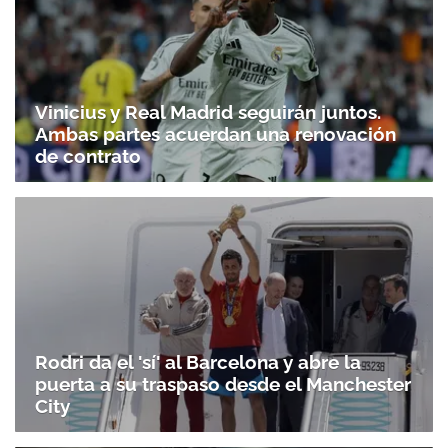
Vinicius y Real Madrid seguirán juntos.
Ambas partes acuerdan una renovación
de contrato
Rodri da el 'sí' al Barcelona y abre la
puerta a su traspaso desde el Manchester
City