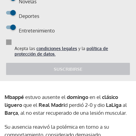
Novelas
Deportes
Entretenimiento
Acepta las
condiciones legales
y la
política de
protección de datos.
SUSCRIBIRSE
Mbappé
estuvo ausente el
domingo
en el
clásico
liguero
que el
Real Madri
d perdió 2-0 y dio
LaLiga
al
Barça
, al no estar recuperado de una lesión muscular.
Su ausencia reavivó la polémica en torno a su
comportamiento, considerado demasiado