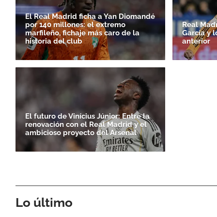
El Real Madrid ficha a Yan Diomandé
por 140 millones: el extremo
Real Madr
marfileño, fichaje más caro de la
García y l
historia del club
anterior
El futuro de Vinícius Júnior: Entre la
renovación con el Real Madrid y el
ambicioso proyecto del Arsenal
Lo último