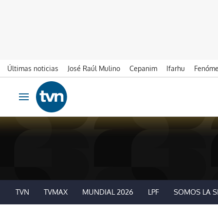
Últimas noticias
José Raúl Mulino
Cepanim
Ifarhu
Fenóme
Ir al contenido
Obrir navegació
TVN
TVMAX
MUNDIAL 2026
LPF
SOMOS LA S