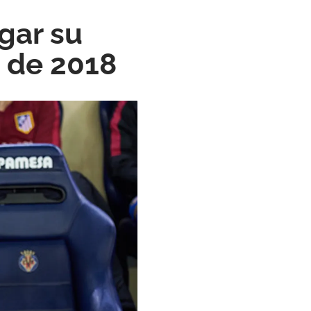
gar su
á de 2018