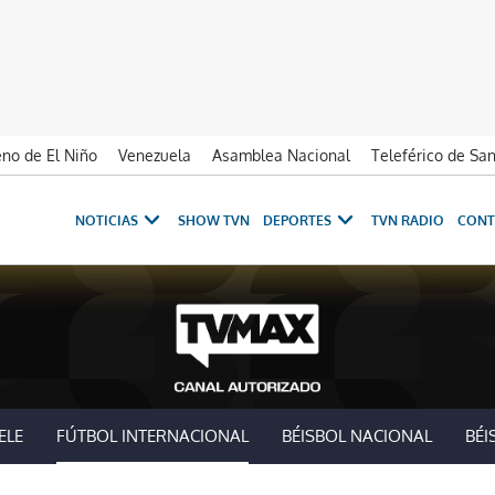
no de El Niño
Venezuela
Asamblea Nacional
Teleférico de Sa
NOTICIAS
SHOW TVN
DEPORTES
TVN RADIO
CONT
ELE
FÚTBOL INTERNACIONAL
BÉISBOL NACIONAL
BÉI