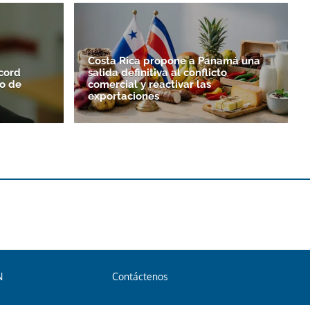
Costa Rica propone a Panamá una
cord
salida definitiva al conflicto
to de
comercial y reactivar las
exportaciones
N
Contáctenos