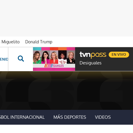
n Miguelito
Donald Trump
EN VIVO
ENIDOS ESPECIALES
NOVELAS
PROGRAMAS
GENTE TVN
PROG
Desiguales
SBOL INTERNACIONAL
MÁS DEPORTES
VIDEOS