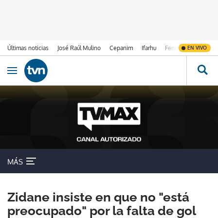
Últimas noticias
José Raúl Mulino
Cepanim
Ifarhu
Fenómeno de El Ni
EN VIVO
Ir al contenido
Obrir navegació
MÁS
Zidane insiste en que no "está
preocupado" por la falta de gol