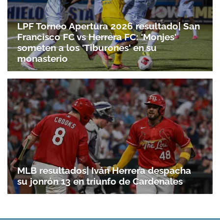
LPF Torneo Apertura 2026 resultado| San
Francisco FC vs Herrera FC: 'Monjes'
someten a los 'Tiburones' en su
monasterio
MLB resultados| Iván Herrera despacha
su jonrón 13 en triunfo de Cardenales