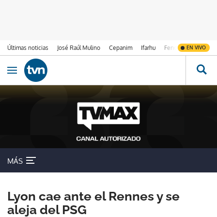
Últimas noticias
José Raúl Mulino
Cepanim
Ifarhu
Fenómeno de El Ni
EN VIVO
Ir al contenido
Obrir navegació
MÁS
Lyon cae ante el Rennes y se
aleja del PSG