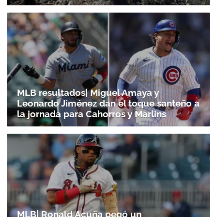
MLB resultados| Miguel Amaya y
Leonardo Jiménez dan el toque santeño a
la jornada para Cahorros y Marlins
MLB| Ronald Acuña pegó un