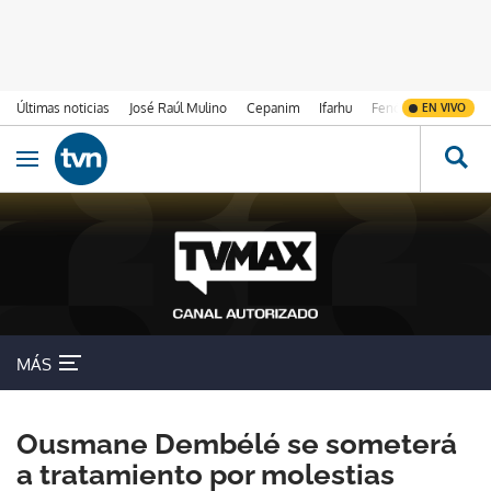
Últimas noticias
José Raúl Mulino
Cepanim
Ifarhu
Fenómeno de El Ni
EN VIVO
Ir al contenido
Obrir navegació
MÁS
Ousmane Dembélé se someterá
a tratamiento por molestias