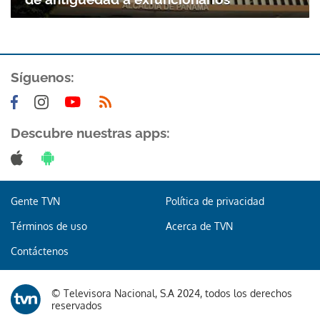
Síguenos:
Descubre nuestras apps:
Gente TVN
Política de privacidad
Términos de uso
Acerca de TVN
Contáctenos
© Televisora Nacional, S.A 2024, todos los derechos
Gracias por suscribirte a nuestro boletín.
reservados