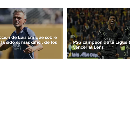
cción de Luis Enrique sobre
'Ha sido el más difícil de los
PSG campeón de la Ligue 1
vencer al Lens