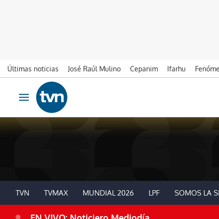
Últimas noticias
José Raúl Mulino
Cepanim
Ifarhu
Fenóme
Ir al contenido
Obrir navegació
TVN
TVMAX
MUNDIAL 2026
LPF
SOMOS LA S
EN VIVO: Noticiero Mediodía