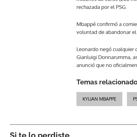
rechazada por el PSG.
Mbappé confirmó a comien
voluntad de abandonar el 
Leonardo negó cualquier 
Gianluigi Donnarumma, ase
anunció que no oficialment
Temas relacionad
KYLIAN MBAPPE
P
Si te lo perdiste