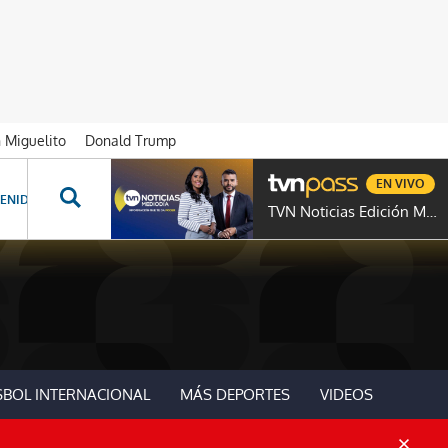
n Miguelito
Donald Trump
EN VIVO
ENIDOS ESPECIALES
NOVELAS
PROGRAMAS
GENTE TVN
PROG
TVN Noticias Edición Mediodía
SBOL INTERNACIONAL
MÁS DEPORTES
VIDEOS