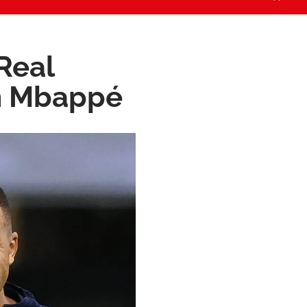
Real
on Mbappé