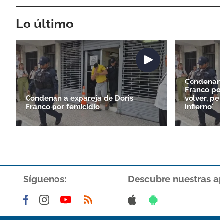
Lo último
Condenan 
Franco por
Condenan a expareja de Doris
volver, pe
Franco por femicidio
infierno'
Síguenos:
Descubre nuestras a