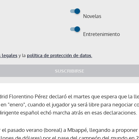
Novelas
Entretenimiento
 legales
y la
política de protección de datos.
SUSCRIBIRSE
drid Florentino Pérez declaró el martes que espera que la l
en "enero", cuando el jugador ya será libre para negociar co
irigente español echó marcha atrás en esas declaraciones.
ar el pasado verano (boreal) a Mbappé, llegando a proponer 
Gracias por suscribirte a nuestro boletín.
llones de dólares) por el pase del campeón del mundo en 20