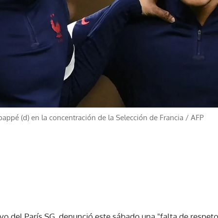
bappé (d) en la concentración de la Selección de Francia
/
AFP
vo del París SG, denunció este sábado una "falta de respeto