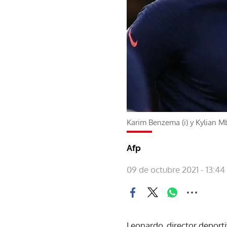
Karim Benzema (i) y Kylian M
Afp
09 de octubre 2021 - 13:44
Leonardo, director deporti