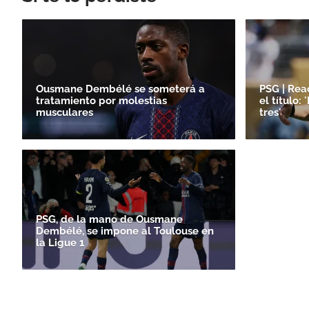
Ousmane Dembélé se someterá a
PSG | Rea
tratamiento por molestias
el título: 
musculares
tres'
PSG, de la mano de Ousmane
Dembélé, se impone al Toulouse en
la Ligue 1