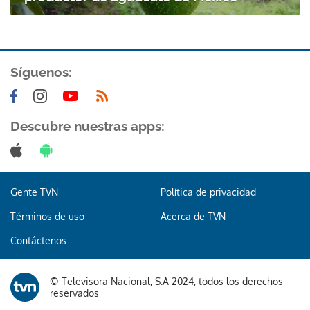
Síguenos:
Descubre nuestras apps:
Gente TVN
Política de privacidad
Términos de uso
Acerca de TVN
Contáctenos
© Televisora Nacional, S.A 2024, todos los derechos
Gracias por suscribirte a nuestro boletín.
reservados