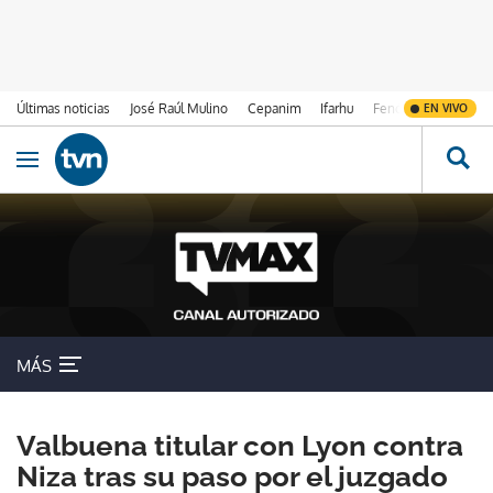
Últimas noticias
José Raúl Mulino
Cepanim
Ifarhu
Fenómeno de El Ni
EN VIVO
Ir al contenido
Obrir navegació
MÁS
Valbuena titular con Lyon contra
Niza tras su paso por el juzgado