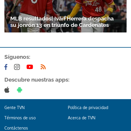
MLB resultados| Iván Herrera despacha
su jonrón 13 en triunfo de Cardenales
Síguenos:
Descubre nuestras apps:
Gente TVN
Política de privacidad
Términos de uso
Acerca de TVN
Contáctenos