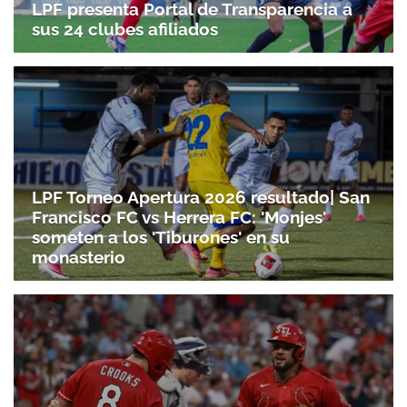
LPF presenta Portal de Transparencia a
sus 24 clubes afiliados
LPF Torneo Apertura 2026 resultado| San
Francisco FC vs Herrera FC: 'Monjes'
someten a los 'Tiburones' en su
monasterio