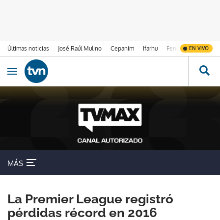
Últimas noticias
José Raúl Mulino
Cepanim
Ifarhu
Fenómeno de El Ni
EN VIVO
Ir al contenido
Obrir navegació
MÁS
La Premier League registró
pérdidas récord en 2016